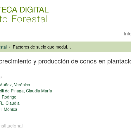
Ini
stal
Factores de suelo que modulan el crecimiento y producción de conos en plantaciones jóvenes de Pinus pinea L.
crecimiento y producción de conos en plantaci
s
Muñoz, Verónica
li de Pinaga, Claudia María
, Rodrigo
R., Claudia
ni, Mónica
nstitucional