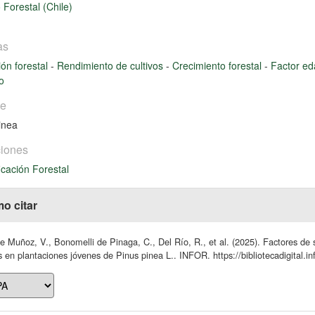
o Forestal (Chile)
as
ión forestal
-
Rendimiento de cultivos
-
Crecimiento forestal
-
Factor ed
o
ie
inea
iones
icación Forestal
o citar
 Muñoz, V., Bonomelli de Pinaga, C., Del Río, R., et al. (2025). Factores de
 en plantaciones jóvenes de Pinus pinea L.. INFOR. https://bibliotecadigital.i