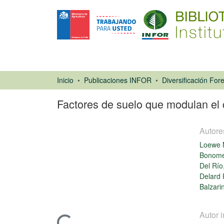
Inicio
Publicaciones INFOR
Diversificación Fore
Factores de suelo que modulan el 
Autore
Loewe 
Bonomel
Del Río
Delard 
Balzari
Poster
Autor i