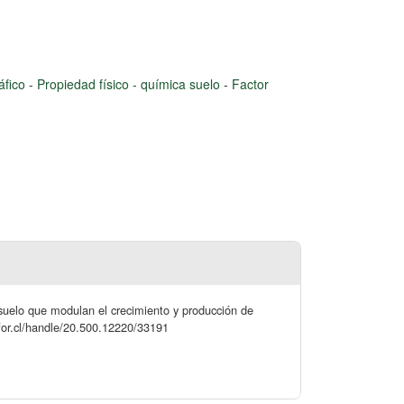
áfico
-
Propiedad físico - química suelo
-
Factor
 suelo que modulan el crecimiento y producción de
nfor.cl/handle/20.500.12220/33191