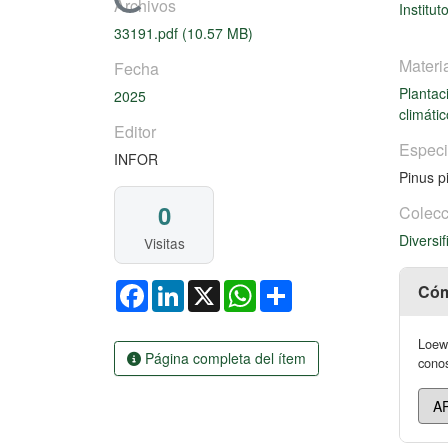
Cargando...
Archivos
Institut
33191.pdf
(10.57 MB)
Materi
Fecha
Plantac
2025
climátic
Editor
Espec
INFOR
Pinus p
0
Colecc
Diversif
Visitas
Facebook
LinkedIn
X
WhatsApp
Share
Cóm
Loewe
Página completa del ítem
conos