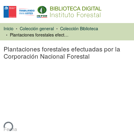
Inicio
Colección general
Colección Biblioteca
Plantaciones forestales efectuadas por la Corporación Nacional Forestal
Plantaciones forestales efectuadas por la
Corporación Nacional Forestal
Libro
ndo...
Fecha