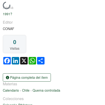
Cargando...
Fecha
1991?
Editor
CONAF
0
Visitas
Facebook
LinkedIn
X
WhatsApp
Share
Página completa del ítem
Materias
Calendario
-
Chile
-
Quema controlada
Colecciones
Colección Biblioteca