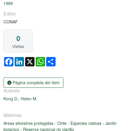
1989
Editor
CONAF
0
Visitas
Facebook
LinkedIn
X
WhatsApp
Share
Página completa del ítem
Autores
Kong D., Helen M.
Materias
Areas silvestres protegidas
-
Chile
-
Especies nativas
-
Jardin
botanico
-
Reserva nacional rio clarillo