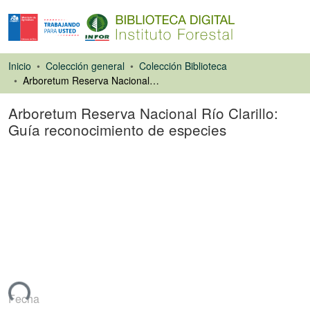
Inicio
Colección general
Colección Biblioteca
Arboretum Reserva Nacional Río Clarillo: Guía reconocimiento de especies
Arboretum Reserva Nacional Río Clarillo:
Guía reconocimiento de especies
Libro
ando...
Fecha