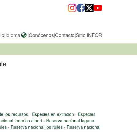
cio
|
Idioma
|
Conócenos
|
Contacto
|
Sitio INFOR
ule
e los recursos
-
Especies en extincion
-
Especies
cional federico albert
-
Reserva nacional laguna
ules
-
Reserva nacional los ruiles
-
Reserva nacional