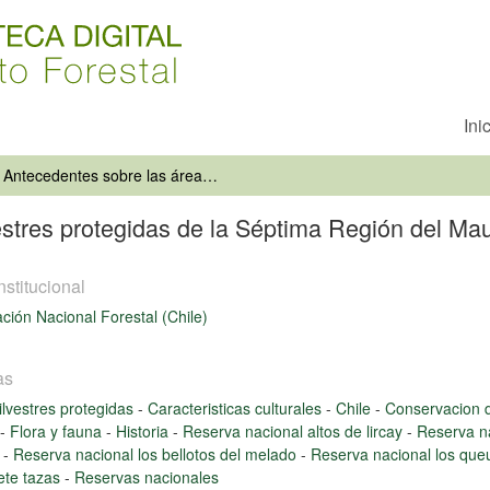
Ini
Antecedentes sobre las áreas silvestres protegidas de la Séptima Región del Maule
estres protegidas de la Séptima Región del Ma
nstitucional
ción Nacional Forestal (Chile)
as
ilvestres protegidas
-
Caracteristicas culturales
-
Chile
-
Conservacion d
-
Flora y fauna
-
Historia
-
Reserva nacional altos de lircay
-
Reserva na
r
-
Reserva nacional los bellotos del melado
-
Reserva nacional los que
iete tazas
-
Reservas nacionales