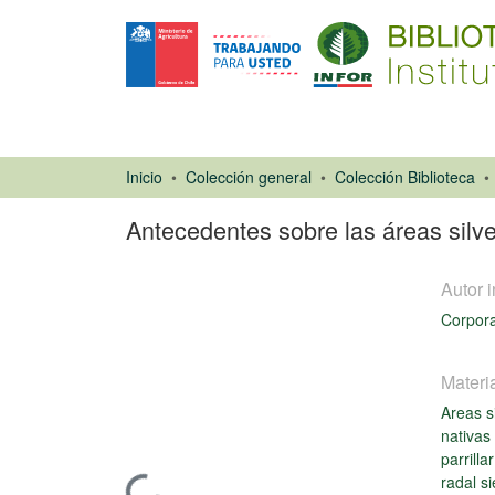
Inicio
Colección general
Colección Biblioteca
Antecedentes sobre las áreas silv
Autor i
Corpora
Materi
Areas s
Libro
nativas
parrilla
radal s