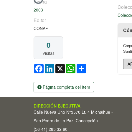
Cargando...
Fecha
Colecc
2003
Colecci
Editor
CONAF
Cóm
0
Corpo
Santi
Visitas
Facebook
LinkedIn
X
WhatsApp
Share
Página completa del ítem
DIRECCIÓN EJECUTIVA
Calle Nueva Uno N°3570 Lt. 4 Michaihue -
San Pedro de La Paz, Concepción
(56-41) 285 32 60