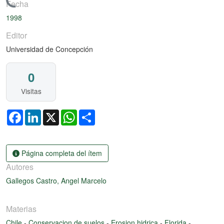
Cargando...
Fecha
1998
Editor
Universidad de Concepción
0
Visitas
Facebook
LinkedIn
X
WhatsApp
Share
Página completa del ítem
Autores
Gallegos Castro, Angel Marcelo
Materias
Chile
-
Conservacion de suelos
-
Erosion hidrica
-
Florida
-