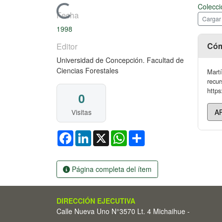
Colecci
Cargando...
Fecha
Cargar
1998
Cóm
Editor
Universidad de Concepción. Facultad de
Ciencias Forestales
Martí
recur
https
0
Visitas
Facebook
LinkedIn
X
WhatsApp
Share
Página completa del ítem
DIRECCIÓN EJECUTIVA
Calle Nueva Uno N°3570 Lt. 4 Michaihue -