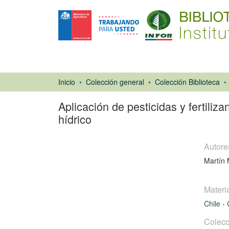
Inicio
Colección general
Colección Biblioteca
Aplicación de pesticidas y fertiliz
hídrico
Autore
Martín 
Materi
Chile
-
Libro
Colecc