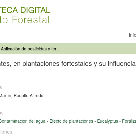
Ini
Aplicación de pesticidas y fertilizantes, en plantaciones fortestales y su influencia en la contaminación del recurso hídrico
antes, en plantaciones fortestales y su influenc
s
Martín, Rodolfo Alfredo
as
Contaminacion del agua
-
Efecto de plantaciones
-
Eucalyptus
-
Fertili
iones