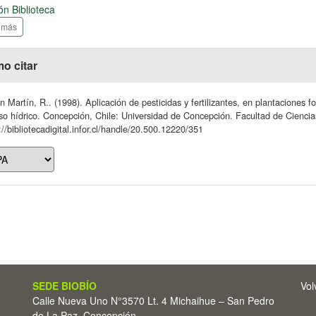
ón Biblioteca
 más
o citar
n Martín, R.. (1998). Aplicación de pesticidas y fertilizantes, en plantaciones f
so hídrico. Concepción, Chile: Universidad de Concepción. Facultad de Ciencia
://bibliotecadigital.infor.cl/handle/20.500.12220/351
SEDE BIOBÍO
Vol
Calle Nueva Uno N°3570 Lt. 4 Michaihue – San Pedro
de La Paz, Concepción