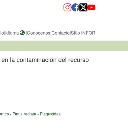
cio
|
Idioma
|
Conócenos
|
Contacto
|
Sitio INFOR
ia en la contaminación del recurso
zantes
-
Pinus radiata
-
Plaguicidas