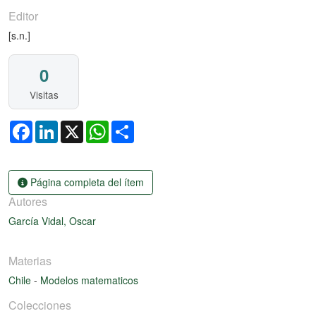
Editor
[s.n.]
0
Visitas
Facebook
LinkedIn
X
WhatsApp
Share
Página completa del ítem
Autores
García Vidal, Oscar
Materias
Chile
-
Modelos matematicos
Colecciones