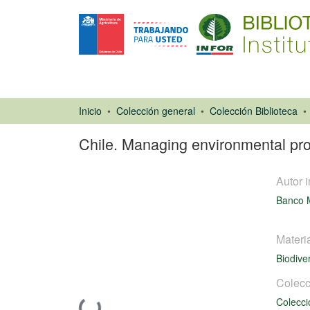
Inicio
Colección general
Colección Biblioteca
Chile. Managing environmental pr
Autor i
Banco 
Materi
Biodive
Libro
Colecc
Colecci