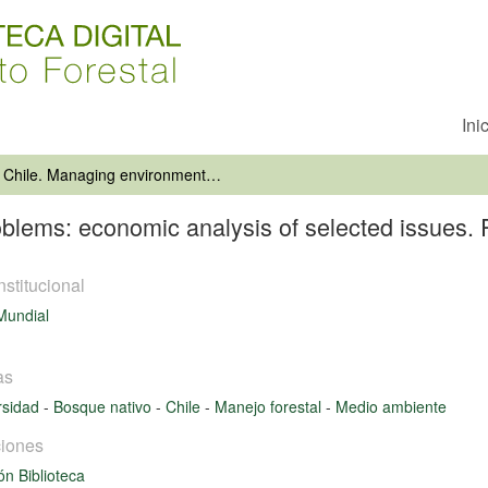
Ini
Chile. Managing environmental problems: economic analysis of selected issues. Report n.13061-CH
oblems: economic analysis of selected issues.
nstitucional
Mundial
as
rsidad
-
Bosque nativo
-
Chile
-
Manejo forestal
-
Medio ambiente
iones
ón Biblioteca