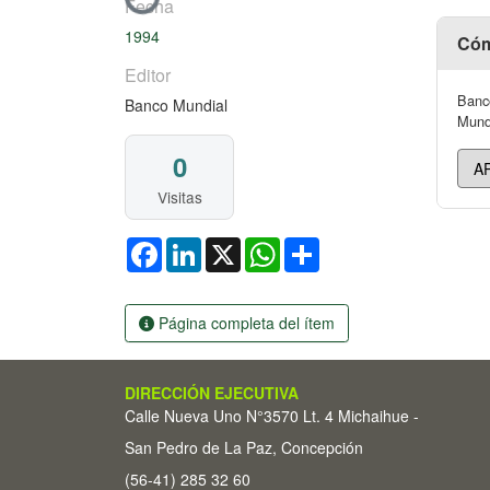
Cargando...
Fecha
1994
Cóm
Editor
Banco
Banco Mundial
Mundi
0
Visitas
Facebook
LinkedIn
X
WhatsApp
Share
Página completa del ítem
DIRECCIÓN EJECUTIVA
Calle Nueva Uno N°3570 Lt. 4 Michaihue -
San Pedro de La Paz, Concepción
(56-41) 285 32 60