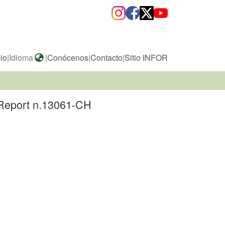
cio
|
Idioma
|
Conócenos
|
Contacto
|
Sitio INFOR
 Report n.13061-CH