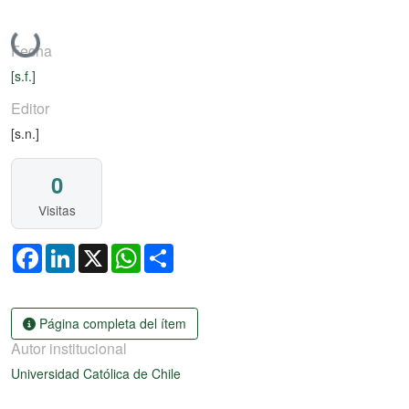
Cargando...
Fecha
[s.f.]
Editor
[s.n.]
0
Visitas
Facebook
LinkedIn
X
WhatsApp
Share
Página completa del ítem
Autor institucional
Universidad Católica de Chile