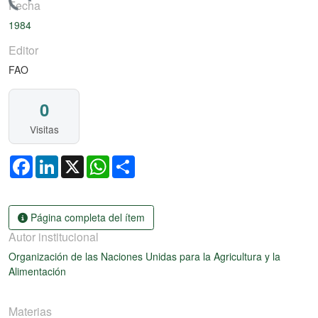
argando...
Fecha
1984
Editor
FAO
0
Visitas
Facebook
LinkedIn
X
WhatsApp
Share
Página completa del ítem
Autor institucional
Organización de las Naciones Unidas para la Agricultura y la
Alimentación
Materias