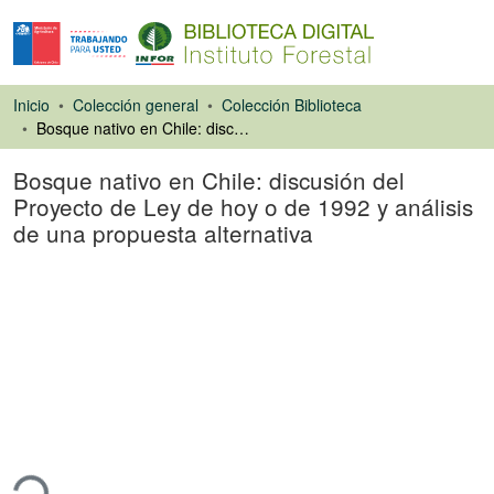
Inicio
Colección general
Colección Biblioteca
Bosque nativo en Chile: discusión del Proyecto de Ley de hoy o de 1992 y análisis de una propuesta alternativa
Bosque nativo en Chile: discusión del
Proyecto de Ley de hoy o de 1992 y análisis
de una propuesta alternativa
Libro
ando...