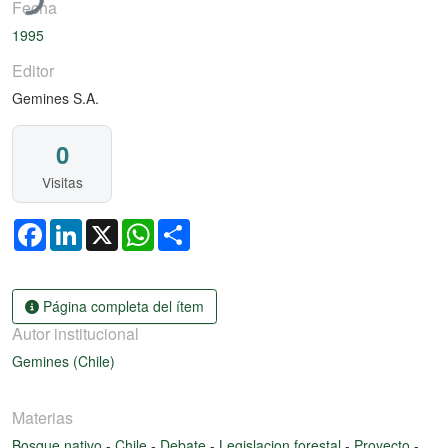
Fecha
1995
Editor
Gemines S.A.
0
Visitas
Facebook
LinkedIn
X
WhatsApp
Share
Página completa del ítem
Autor institucional
Gemines (Chile)
Materias
Bosque nativo
-
Chile
-
Debate
-
Legislacion forestal
-
Proyecto
-