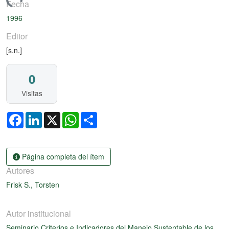
gando...
Fecha
1996
Editor
[s.n.]
0
Visitas
Facebook
LinkedIn
X
WhatsApp
Share
Página completa del ítem
Autores
Frisk S., Torsten
Autor institucional
Seminario Criterios e Indicadores del Manejo Sustentable de los