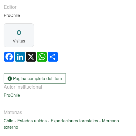
Editor
ProChile
0
Visitas
Facebook
LinkedIn
X
WhatsApp
Share
Página completa del ítem
Autor institucional
ProChile
Materias
Chile
-
Estados unidos
-
Exportaciones forestales
-
Mercado
externo