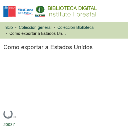
Inicio
Colección general
Colección Biblioteca
Como exportar a Estados Unidos
Como exportar a Estados Unidos
Libro
Cargando...
Fecha
2003?