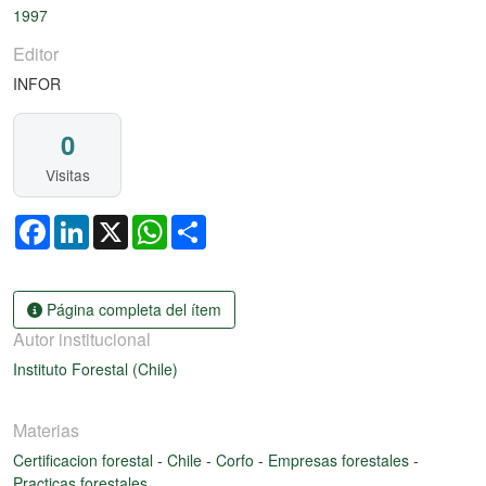
1997
Editor
INFOR
0
Visitas
Facebook
LinkedIn
X
WhatsApp
Share
Página completa del ítem
Autor institucional
Instituto Forestal (Chile)
Materias
Certificacion forestal
-
Chile
-
Corfo
-
Empresas forestales
-
Practicas forestales