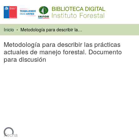
Inicio
Metodología para describir las prácticas actuales de manejo forestal. Documento para discusión
Metodología para describir las prácticas
actuales de manejo forestal. Documento
para discusión
Informe
gando...
Fecha