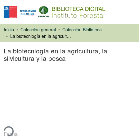
Inicio
Colección general
Colección Biblioteca
La biotecnlogía en la agricultura, la silvicultura y la pesca
La biotecnlogía en la agricultura, la
silvicultura y la pesca
Libro
ando...
Fecha