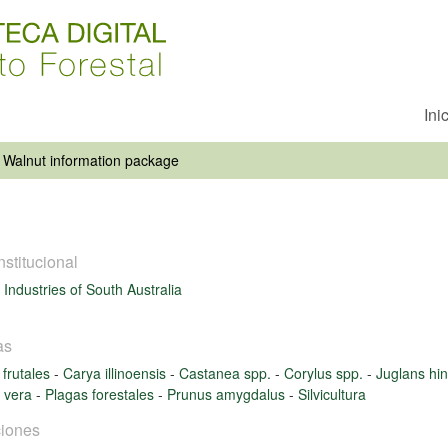
Ini
Walnut information package
nstitucional
 Industries of South Australia
as
 frutales
-
Carya illinoensis
-
Castanea spp.
-
Corylus spp.
-
Juglans hin
a vera
-
Plagas forestales
-
Prunus amygdalus
-
Silvicultura
iones