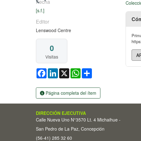
Cargando...
Fecha
Colecci
[s.f.]
Cóm
Editor
Lenswood Centre
Prima
https
0
Visitas
Facebook
LinkedIn
X
WhatsApp
Share
Página completa del ítem
DIRECCIÓN EJECUTIVA
Calle Nueva Uno N°3570 Lt. 4 Michaihue -
San Pedro de La Paz, Concepción
(56-41) 285 32 60