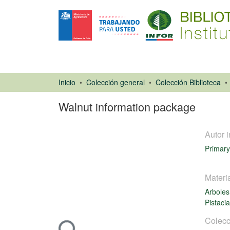
Inicio
Colección general
Colección Biblioteca
Walnut information package
Autor i
Primary
Materi
Arboles
Libro
Pistaci
Colecc