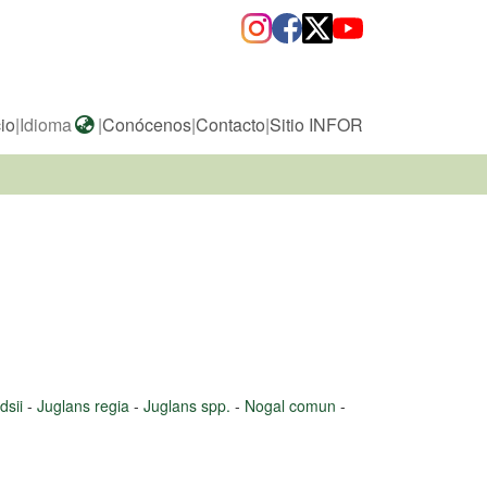
cio
|
Idioma
|
Conócenos
|
Contacto
|
Sitio INFOR
dsii
-
Juglans regia
-
Juglans spp.
-
Nogal comun
-