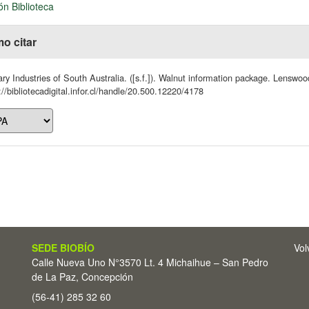
ón Biblioteca
o citar
ry Industries of South Australia. ([s.f.]). Walnut information package. Lensw
://bibliotecadigital.infor.cl/handle/20.500.12220/4178
SEDE BIOBÍO
Vol
Calle Nueva Uno N°3570 Lt. 4 Michaihue – San Pedro
de La Paz, Concepción
(56-41) 285 32 60