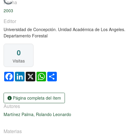
Cargando...
Fecha
2003
Editor
Universidad de Concepción. Unidad Académica de Los Angeles.
Departamento Forestal
0
Visitas
Facebook
LinkedIn
X
WhatsApp
Share
Página completa del ítem
Autores
Martínez Palma, Rolando Leonardo
Materias