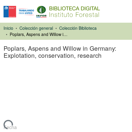
Inicio
Colección general
Colección Biblioteca
Poplars, Aspens and Willow in Germany: Explotation, conservation, research
Poplars, Aspens and Willow in Germany:
Explotation, conservation, research
Libro
rgando...
Fecha