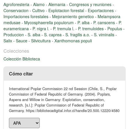
Agroforesteria
-
Alamo
-
Alemania
-
Congresos y reuniones
-
Conservacion
-
Cultivo
-
Explotacion forestal
-
Exportaciones
-
Importaciones forestales
-
Mejoramiento genetico
-
Melampsora
medusae
-
Mycosphaerella populorum
-
P. alba
-
P. canscens
-
P.
euramericana
-
P. nigra l.
-
P. tremula l.
-
P. tremuloides
-
Populus
-
Produccion
-
S. alba
-
S. caprea
-
S. fragilis a.o.
-
S. viminalis
-
Salix
-
Sauce
-
Silvicultura
-
Xanthomonas populi
Colecciones
Colección Biblioteca
Cómo citar
International Poplar Commission 22 nd Session (Chile, S., Poplar
Commission of Federal Republic of Germany. (2004). Poplars,
Aspens and Willow in Germany: Explotation, conservation,
research. [s.l.]: Poplar Commission of Federal Republic of
Germany. https://bibliotecadigital.infor.cl/handle/20.500.12220/4580