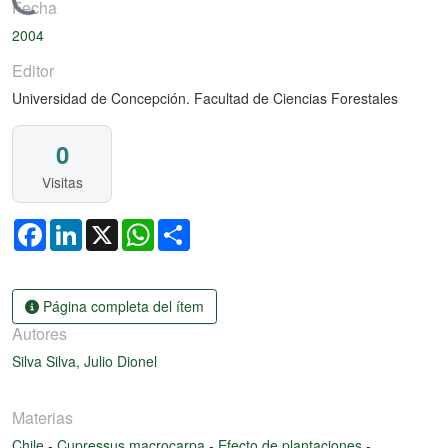
Cargando...
Fecha
2004
Editor
Universidad de Concepción. Facultad de Ciencias Forestales
0
Visitas
Facebook
LinkedIn
X
WhatsApp
Share
Página completa del ítem
Autores
Silva Silva, Julio Dionel
Materias
Chile
-
Cupressus macrocarpa
-
Efecto de plantaciones
-