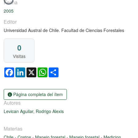
Cargando...
Fecha
2005
Editor
Universidad Austral de Chile. Facultad de Ciencias Forestales
0
Visitas
Facebook
LinkedIn
X
WhatsApp
Share
Página completa del ítem
Autores
Levican Aguilar, Rodrigo Alexis
Materias
Chile
-
Costos
-
Manejo forestal
-
Manejo forestal
-
Medicion