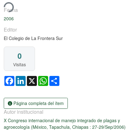
ando...
Fecha
2006
Editor
El Colegio de La Frontera Sur
0
Visitas
Facebook
LinkedIn
X
WhatsApp
Share
Página completa del ítem
Autor institucional
X Congreso internacional de manejo integrado de plagas y
agroecología (México, Tapachula, Chiapas : 27-29/Sep/2006)