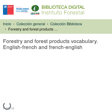
Inicio
Colección general
Colección Biblioteca
Forestry and forest products vocabulary. English-french and french-english
Forestry and forest products vocabulary.
English-french and french-english
Libro
Cargando...
Fecha