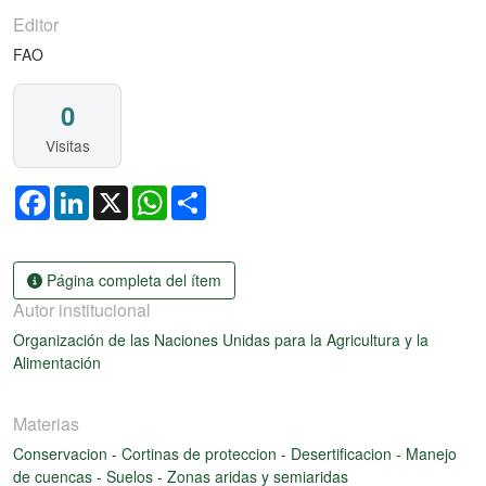
Editor
FAO
0
Visitas
Facebook
LinkedIn
X
WhatsApp
Share
Página completa del ítem
Autor institucional
Organización de las Naciones Unidas para la Agricultura y la
Alimentación
Materias
Conservacion
-
Cortinas de proteccion
-
Desertificacion
-
Manejo
de cuencas
-
Suelos
-
Zonas aridas y semiaridas