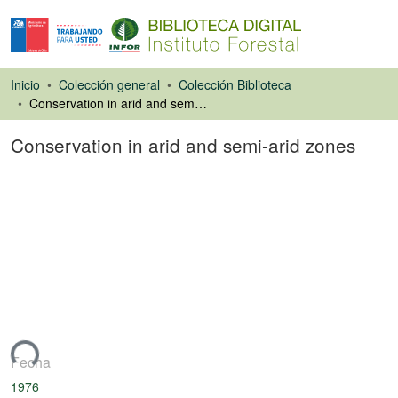
Inicio
Colección general
Colección Biblioteca
Conservation in arid and semi-arid zones
Conservation in arid and semi-arid zones
Libro
ando...
Fecha
1976