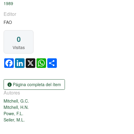
1989
Editor
FAO
0
Visitas
Facebook
LinkedIn
X
WhatsApp
Share
Página completa del ítem
Autores
Mitchell, G.C.
Mitchell, H.N.
Powe, F.L.
Seiler, M.L.