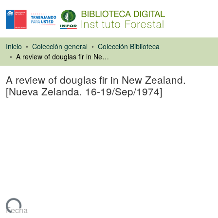
Inicio
Colección general
Colección Biblioteca
A review of douglas fir in New Zealand. [Nueva Zelanda. 16-19/Sep/1974]
A review of douglas fir in New Zealand.
[Nueva Zelanda. 16-19/Sep/1974]
Libro
argando...
Fecha