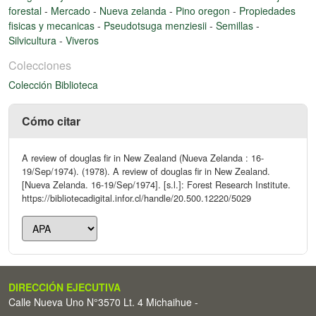
forestal
-
Mercado
-
Nueva zelanda
-
Pino oregon
-
Propiedades
fisicas y mecanicas
-
Pseudotsuga menziesii
-
Semillas
-
Silvicultura
-
Viveros
Colecciones
Colección Biblioteca
Cómo citar
A review of douglas fir in New Zealand (Nueva Zelanda : 16-
19/Sep/1974). (1978). A review of douglas fir in New Zealand.
[Nueva Zelanda. 16-19/Sep/1974]. [s.l.]: Forest Research Institute.
https://bibliotecadigital.infor.cl/handle/20.500.12220/5029
DIRECCIÓN EJECUTIVA
Calle Nueva Uno N°3570 Lt. 4 Michaihue -