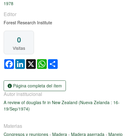
1978
Editor
Forest Research Institute
0
Visitas
Facebook
LinkedIn
X
WhatsApp
Share
Página completa del ítem
Autor institucional
A review of douglas fir in New Zealand (Nueva Zelanda : 16-
19/Sep/1974)
Materias
Congresos y reuniones
-
Madera
-
Madera aserrada
-
Manejo