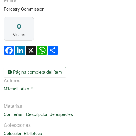
Editor
Forestry Commission
0
Visitas
Facebook
LinkedIn
X
WhatsApp
Share
Página completa del ítem
Autores
Mitchell, Alan F.
Materias
Coniferas
-
Descripcion de especies
Colecciones
Colección Biblioteca