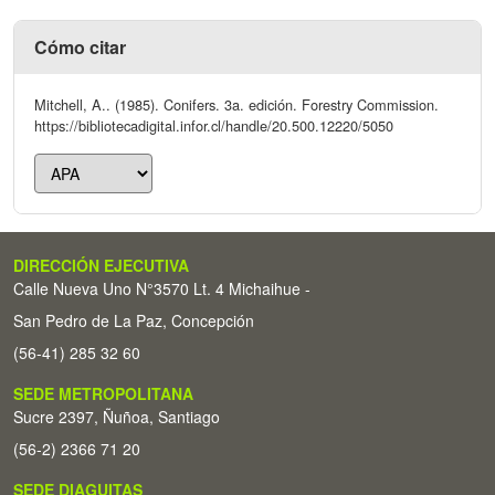
Cómo citar
Mitchell, A.. (1985). Conifers. 3a. edición. Forestry Commission.
https://bibliotecadigital.infor.cl/handle/20.500.12220/5050
DIRECCIÓN EJECUTIVA
Calle Nueva Uno N°3570 Lt. 4 Michaihue -
San Pedro de La Paz, Concepción
(56-41) 285 32 60
SEDE METROPOLITANA
Sucre 2397, Ñuñoa, Santiago
(56-2) 2366 71 20
SEDE DIAGUITAS