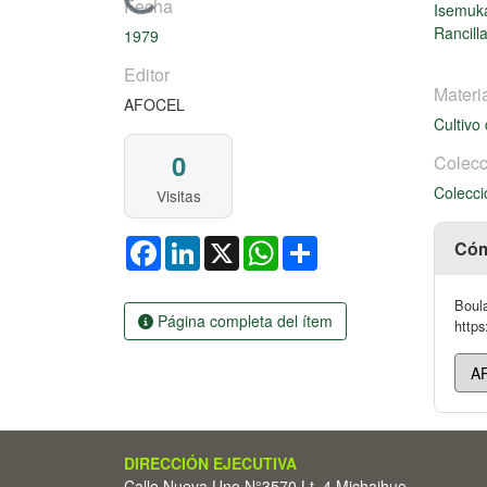
Cargando...
Fecha
Isemuka
Rancill
1979
Editor
Materi
AFOCEL
Cultivo
0
Colecc
Colecci
Visitas
Facebook
LinkedIn
X
WhatsApp
Share
Cóm
Boula
Página completa del ítem
https
DIRECCIÓN EJECUTIVA
Calle Nueva Uno N°3570 Lt. 4 Michaihue -