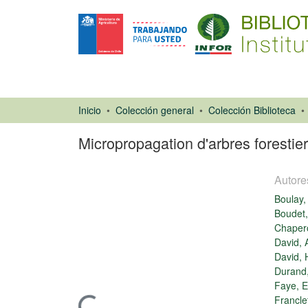
Inicio
Colección general
Colección Biblioteca
Micropropagation d'arbres forestie
Autore
Boulay,
Boudet,
Chaper
David, 
David, 
Libro
Durand,
Faye, E
Franclet