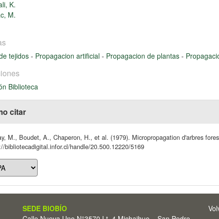
li, K.
ac, M.
as
 de tejidos
-
Propagacion artificial
-
Propagacion de plantas
-
Propagacio
iones
ón Biblioteca
o citar
y, M., Boudet, A., Chaperon, H., et al. (1979). Micropropagation d'arbres for
://bibliotecadigital.infor.cl/handle/20.500.12220/5169
SEDE BIOBÍO
Vol
Calle Nueva Uno N°3570 Lt. 4 Michaihue – San Pedro