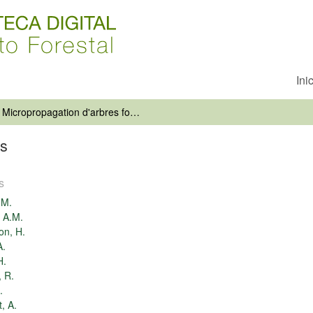
Ini
Micropropagation d'arbres forestiers
rs
s
 M.
 A.M.
on, H.
A.
H.
 R.
.
, A.