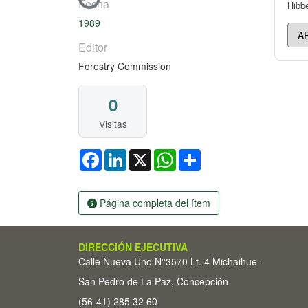
Cargando...
Fecha
Hibbe
1989
Editor
Forestry Commission
0
Visitas
Facebook
LinkedIn
X
WhatsApp
Share
Página completa del ítem
DIRECCIÓN EJECUTIVA
Calle Nueva Uno N°3570 Lt. 4 Michaihue -
San Pedro de La Paz, Concepción
(56-41) 285 32 60