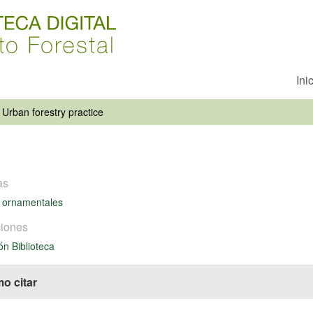
Ini
Urban forestry practice
as
 ornamentales
iones
ón Biblioteca
o citar