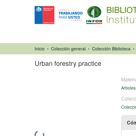
Inicio
Colección general
Colección Biblioteca
Urban forestry practice
Materi
Arboles
Colecc
Colecci
Libro
Cóm