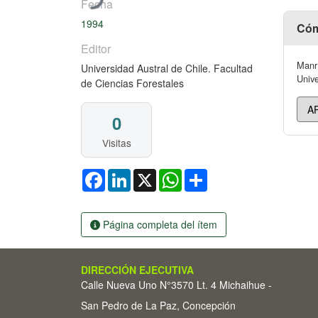
Fecha
1994
Cóm
Editor
Manrí
Universidad Austral de Chile. Facultad
Unive
de Ciencias Forestales
0
Visitas
Facebook
LinkedIn
X
WhatsApp
Share
Página completa del ítem
DIRECCIÓN EJECUTIVA
Calle Nueva Uno N°3570 Lt. 4 Michaihue -
San Pedro de La Paz, Concepción