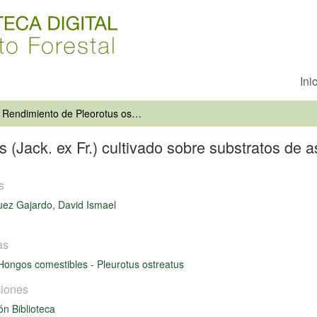
Ini
Rendimiento de Pleorotus ostreatus (Jack. ex Fr.) cultivado sobre substratos de aserrín
 (Jack. ex Fr.) cultivado sobre substratos de a
s
ez Gajardo, David Ismael
as
Hongos comestibles
-
Pleurotus ostreatus
iones
ón Biblioteca