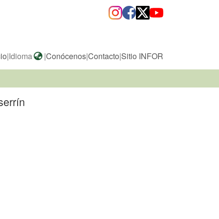
cio
|
Idioma
|
Conócenos
|
Contacto
|
Sitio INFOR
serrín