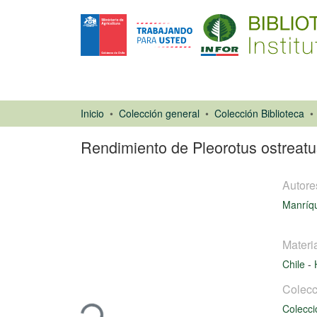
Inicio
Colección general
Colección Biblioteca
Rendimiento de Pleorotus ostreatus
Autore
Manríqu
Materi
Chile
-
Libro
Cargando...
Colecc
Colecci