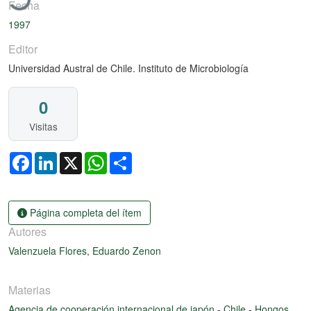
Fecha
1997
Editor
Universidad Austral de Chile. Instituto de Microbiología
0
Visitas
Facebook
LinkedIn
X
WhatsApp
Share
Página completa del ítem
Autores
Valenzuela Flores, Eduardo Zenon
Materias
Agencia de cooperación internacional de japón
-
Chile
-
Hongos