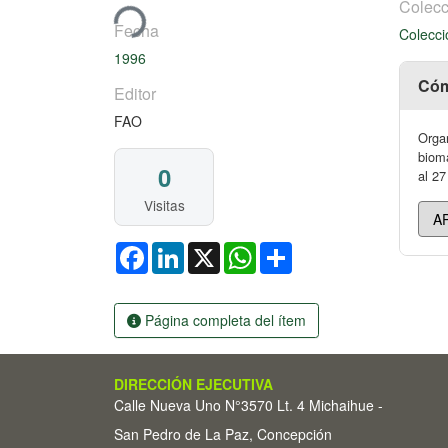
Cargando...
Colecc
Fecha
Colecci
1996
Cóm
Editor
FAO
Organ
bioma
0
al 27
Visitas
Facebook
LinkedIn
X
WhatsApp
Share
Página completa del ítem
DIRECCIÓN EJECUTIVA
Calle Nueva Uno N°3570 Lt. 4 Michaihue -
San Pedro de La Paz, Concepción