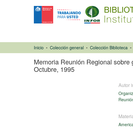
Inicio
Colección general
Colección Biblioteca
Memoria Reunión Regional sobre ge
Octubre, 1995
Autor i
Organiz
Reunión
Materi
Libro
America