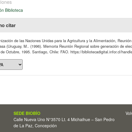
iones
ón Biblioteca
o citar
ización de las Naciones Unidas para la Agricultura y la Alimentación, Reunión 
sa (Uruguay, M.. (1996). Memoria Reunión Regional sobre generación de elect
 de Octubre, 1995. Santiago, Chile: FAO. https://bibliotecadigital.infor.cl/han
SEDE BIOBÍO
Vol
Calle Nueva Uno N°3570 Lt. 4 Michaihue – San Pedro
de La Paz, Concepción