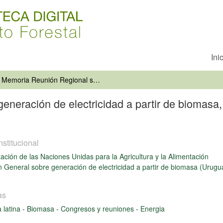
Ini
Memoria Reunión Regional sobre generación de electricidad a partir de biomasa, Montevideo, Uruguay, 23 al 27 de Octubre, 1995
neración de electricidad a partir de biomasa,
nstitucional
ación de las Naciones Unidas para la Agricultura y la Alimentación
 General sobre generación de electricidad a partir de biomasa (Urugu
as
 latina
-
Biomasa
-
Congresos y reuniones
-
Energia