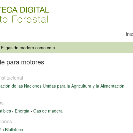
Ini
El gas de madera como combustible para motores
le para motores
nstitucional
ación de las Naciones Unidas para la Agricultura y la Alimentación
as
tibles
-
Energia
-
Gas de madera
iones
ón Biblioteca