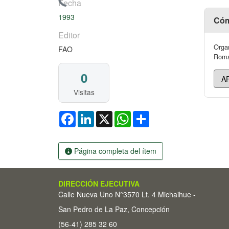
Cargando...
Fecha
1993
Cóm
Editor
Organ
FAO
Roma,
0
Visitas
Facebook
LinkedIn
X
WhatsApp
Share
Página completa del ítem
DIRECCIÓN EJECUTIVA
Calle Nueva Uno N°3570 Lt. 4 Michaihue -
San Pedro de La Paz, Concepción
(56-41) 285 32 60