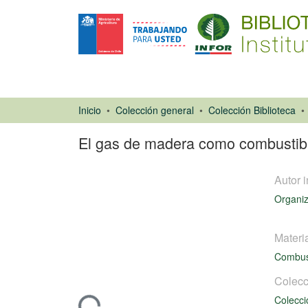
Inicio
Colección general
Colección Biblioteca
El gas de madera como combustib
Autor i
Organiz
Materi
Combus
Libro
Colecc
Colecci