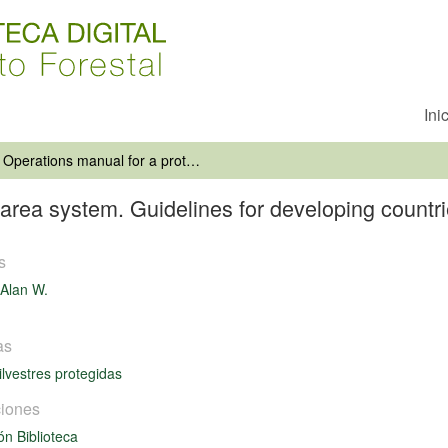
Ini
Operations manual for a protected area system. Guidelines for developing countries
area system. Guidelines for developing countr
s
Alan W.
as
ilvestres protegidas
iones
ón Biblioteca