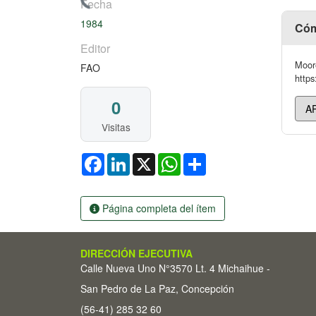
Cargando...
Fecha
1984
Cóm
Editor
Moore
FAO
https
0
Visitas
Facebook
LinkedIn
X
WhatsApp
Share
Página completa del ítem
DIRECCIÓN EJECUTIVA
Calle Nueva Uno N°3570 Lt. 4 Michaihue -
San Pedro de La Paz, Concepción
(56-41) 285 32 60