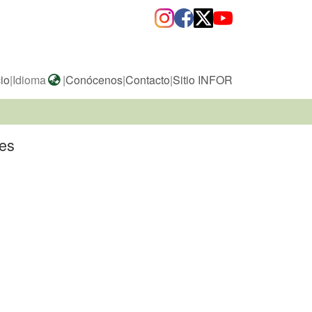
cio
|
Idioma
|
Conócenos
|
Contacto
|
Sitio INFOR
ies