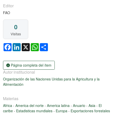
Editor
FAO
0
Visitas
Facebook
LinkedIn
X
WhatsApp
Share
Página completa del ítem
Autor institucional
Organización de las Naciones Unidas para la Agricultura y la
Alimentación
Materias
Africa
-
America del norte
-
America latina
-
Anuario
-
Asia
-
El
caribe
-
Estadisticas mundiales
-
Europa
-
Exportaciones forestales