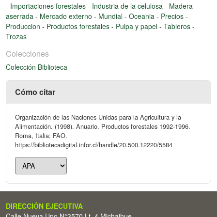
-
Importaciones forestales
-
Industria de la celulosa
-
Madera
aserrada
-
Mercado externo
-
Mundial
-
Oceania
-
Precios
-
Produccion
-
Productos forestales
-
Pulpa y papel
-
Tableros
-
Trozas
Colecciones
Colección Biblioteca
Cómo citar
Organización de las Naciones Unidas para la Agricultura y la
Alimentación. (1998). Anuario. Productos forestales 1992-1996.
Roma, Italia: FAO.
https://bibliotecadigital.infor.cl/handle/20.500.12220/5584
DIRECCIÓN EJECUTIVA
Calle Nueva Uno N°3570 Lt. 4 Michaihue -