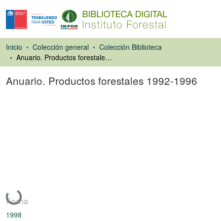
Inicio
Colección general
Colección Biblioteca
Anuario. Productos forestales 1992-1996
Anuario. Productos forestales 1992-1996
Libro
Cargando...
Fecha
1998