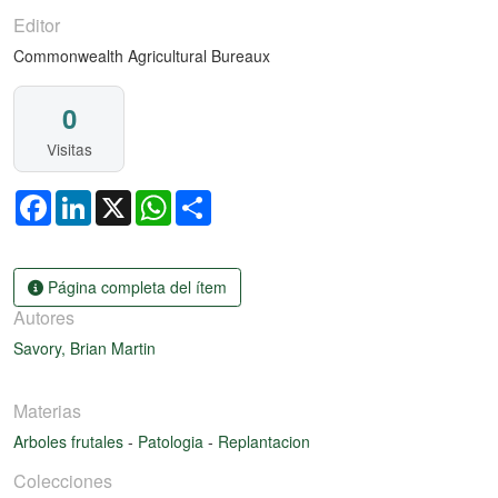
Editor
Commonwealth Agricultural Bureaux
0
Visitas
Facebook
LinkedIn
X
WhatsApp
Share
Página completa del ítem
Autores
Savory, Brian Martin
Materias
Arboles frutales
-
Patologia
-
Replantacion
Colecciones