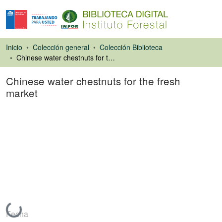
Inicio
Colección general
Colección Biblioteca
Chinese water chestnuts for the fresh market
Chinese water chestnuts for the fresh
market
Libro
Cargando...
Fecha