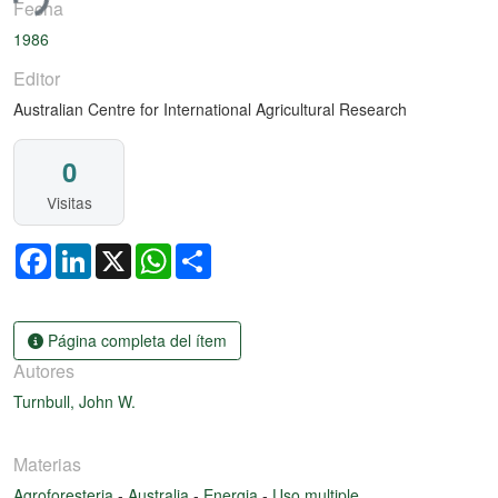
ndo...
Fecha
1986
Editor
Australian Centre for International Agricultural Research
0
Visitas
Facebook
LinkedIn
X
WhatsApp
Share
Página completa del ítem
Autores
Turnbull, John W.
Materias
Agroforesteria
-
Australia
-
Energia
-
Uso multiple