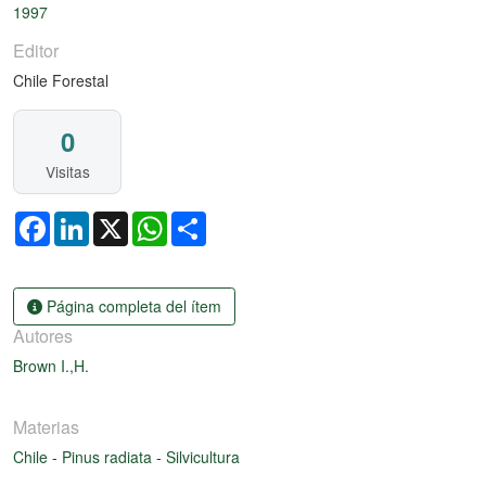
1997
Editor
Chile Forestal
0
Visitas
Facebook
LinkedIn
X
WhatsApp
Share
Página completa del ítem
Autores
Brown I.,H.
Materias
Chile
-
Pinus radiata
-
Silvicultura