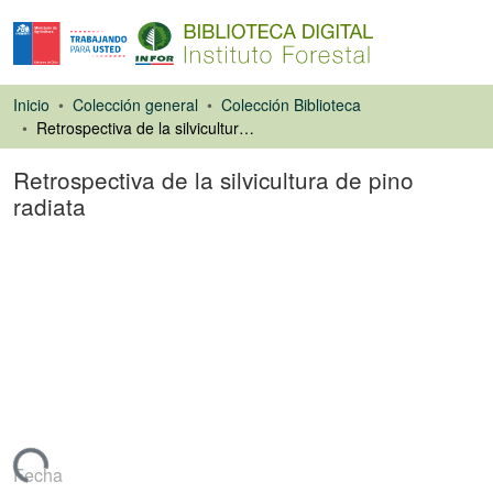
Inicio
Colección general
Colección Biblioteca
Retrospectiva de la silvicultura de pino radiata
Retrospectiva de la silvicultura de pino
radiata
Libro
argando...
Fecha