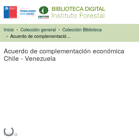
Inicio
Colección general
Colección Biblioteca
Acuerdo de complementación económica Chile - Venezuela
Acuerdo de complementación económica
Chile - Venezuela
Libro
Cargando...
Fecha