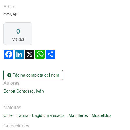
Editor
CONAF
0
Visitas
Facebook
LinkedIn
X
WhatsApp
Share
Página completa del ítem
Autores
Benoit Contesse, Iván
Materias
Chile
-
Fauna
-
Lagidium viscacia
-
Mamiferos
-
Mustelidos
Colecciones