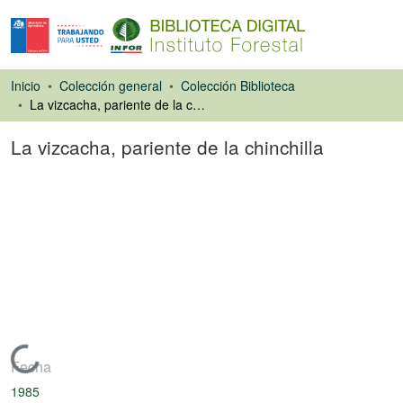
Inicio
Colección general
Colección Biblioteca
La vizcacha, pariente de la chinchilla
La vizcacha, pariente de la chinchilla
Libro
Cargando...
Fecha
1985