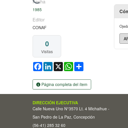
Cargando...
Fecha
1985
Cóm
Editor
Ojeda
CONAF
0
Visitas
Facebook
LinkedIn
X
WhatsApp
Share
Página completa del ítem
DIRECCIÓN EJECUTIVA
Calle Nueva Uno N°3570 Lt. 4 Michaihue -
San Pedro de La Paz, Concepción
(56-41) 285 32 60