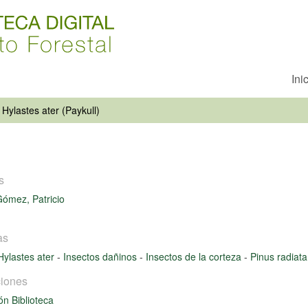
Ini
Hylastes ater (Paykull)
s
ómez, Patricio
as
Hylastes ater
-
Insectos dañinos
-
Insectos de la corteza
-
Pinus radiat
iones
ón Biblioteca