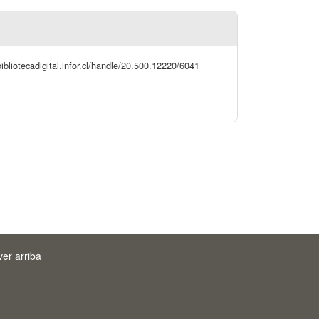
ibliotecadigital.infor.cl/handle/20.500.12220/6041
ver arriba