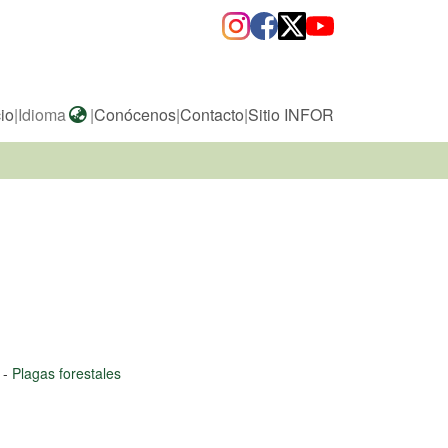
cio
|
Idioma
|
Conócenos
|
Contacto
|
Sitio INFOR
a
-
Plagas forestales