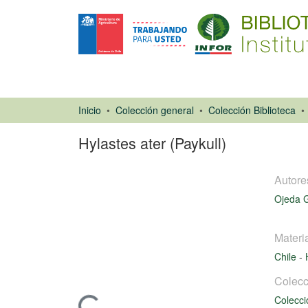
Inicio
Colección general
Colección Biblioteca
Hylastes ater (Paykull)
Autore
Ojeda G
Materi
Chile
-
Libro
Colecc
Colecci