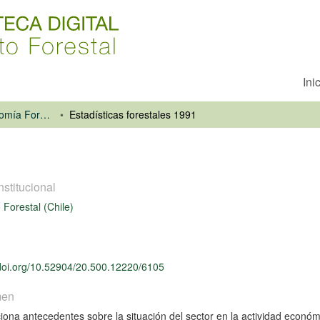
Ini
Información y Economía Forestal
Estadísticas forestales 1991
nstitucional
o Forestal (Chile)
/doi.org/10.52904/20.500.12220/6105
men
iona antecedentes sobre la situación del sector en la actividad económic