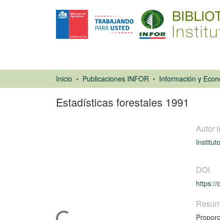
Inicio
Publicaciones INFOR
Estadísticas forestales 1991
Autor i
Institut
DOI
https:/
Libro
Resu
Proporc