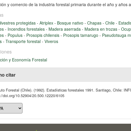
ión y comercio de la industria forestal primaria durante el año y años a
as
ilvestres protegidas
-
Atriplex
-
Bosque nativo
-
Chapas
-
Chile
-
Estadi
les
-
Incendios forestales
-
Madera aserrada
-
Madera en trozas
-
Ocup
les
-
Populus
-
Prosopis chilensis
-
Prosopis tamarugo
-
Pseudotsuga m
os
-
Transporte forestal
-
Viveros
iones
ción y Economía Forestal
o citar
tuto Forestal (Chile). (1992). Estadísticas forestales 1991. Santiago, Chile: 
://doi.org/10.52904/20.500.12220/6105