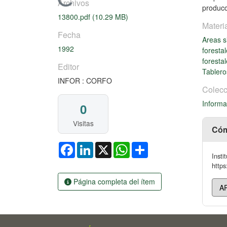
Cargando...
Archivos
producc
13800.pdf
(10.29 MB)
Materi
Fecha
Areas s
1992
foresta
foresta
Editor
Tabler
INFOR : CORFO
Colecc
Informa
0
Visitas
Cóm
Facebook
LinkedIn
X
WhatsApp
Share
Insti
https
Página completa del ítem