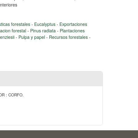
nteriores
sticas forestales
-
Eucalyptus
-
Exportaciones
acion forestal
-
Pinus radiata
-
Plantaciones
enziesii
-
Pulpa y papel
-
Recursos forestales
-
INFOR : CORFO.