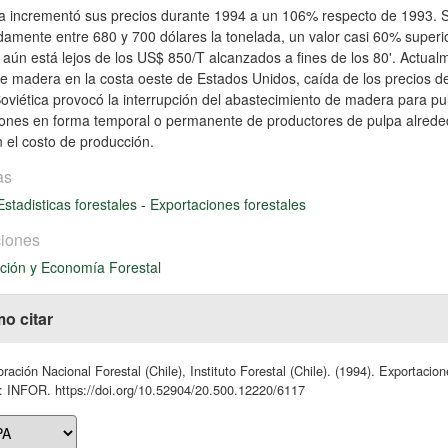
a incrementó sus precios durante 1994 a un 106% respecto de 1993. 
damente entre 680 y 700 dólares la tonelada, un valor casi 60% superi
aún está lejos de los US$ 850/T alcanzados a fines de los 80'. Actualm
 de madera en la costa oeste de Estados Unidos, caída de los precios de
oviética provocó la interrupción del abastecimiento de madera para pul
ones en forma temporal o permanente de productores de pulpa alreded
 el costo de producción.
as
Estadisticas forestales
-
Exportaciones forestales
iones
ción y Economía Forestal
o citar
ración Nacional Forestal (Chile), Instituto Forestal (Chile). (1994). Exportaci
: INFOR. https://doi.org/10.52904/20.500.12220/6117