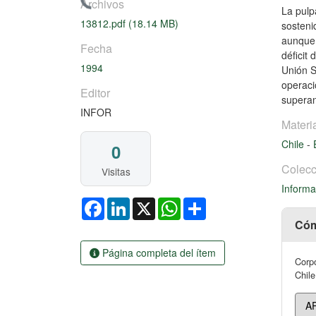
Cargando...
Archivos
La pulp
13812.pdf
(18.14 MB)
sosteni
aunque 
Fecha
déficit
1994
Unión S
operaci
Editor
superan
INFOR
Materi
Chile
-
0
Colecc
Visitas
Informa
Facebook
LinkedIn
X
WhatsApp
Share
Cóm
Página completa del ítem
Corpo
Chile