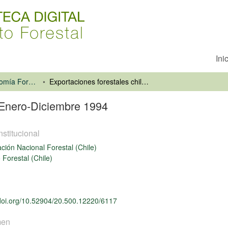
Ini
Información y Economía Forestal
Exportaciones forestales chilenas Enero-Diciembre 1994
 Enero-Diciembre 1994
nstitucional
ción Nacional Forestal (Chile)
o Forestal (Chile)
/doi.org/10.52904/20.500.12220/6117
men