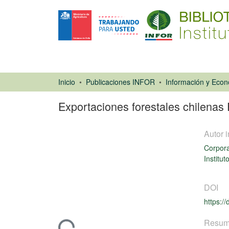
Inicio
Publicaciones INFOR
Exportaciones forestales chilenas
Autor i
Corpora
Institut
DOI
Libro
https:/
Resu