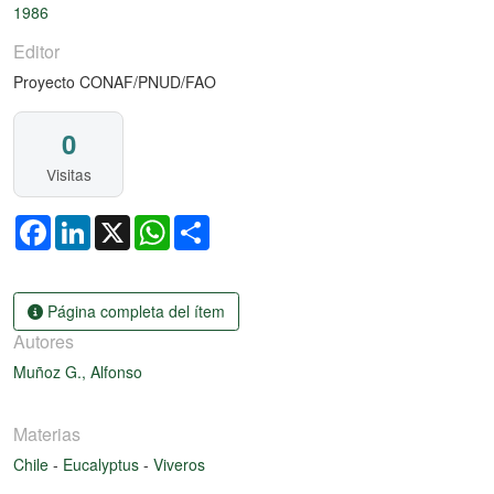
1986
Editor
Proyecto CONAF/PNUD/FAO
0
Visitas
Facebook
LinkedIn
X
WhatsApp
Share
Página completa del ítem
Autores
Muñoz G., Alfonso
Materias
Chile
-
Eucalyptus
-
Viveros