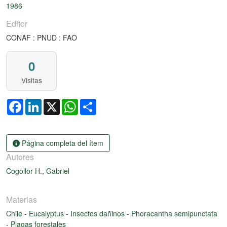
1986
Editor
CONAF : PNUD : FAO
0
Visitas
Facebook
LinkedIn
X
WhatsApp
Share
Página completa del ítem
Autores
Cogollor H., Gabriel
Materias
Chile
-
Eucalyptus
-
Insectos dañinos
-
Phoracantha semipunctata
-
Plagas forestales