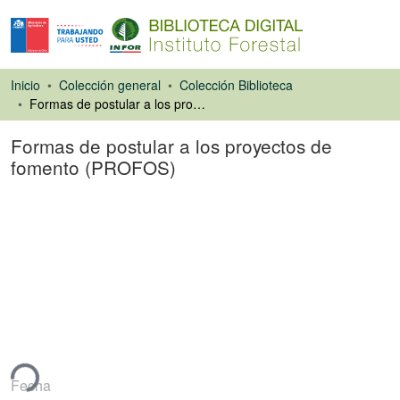
Inicio
Colección general
Colección Biblioteca
Formas de postular a los proyectos de fomento (PROFOS)
Formas de postular a los proyectos de
fomento (PROFOS)
Libro
ndo...
Fecha