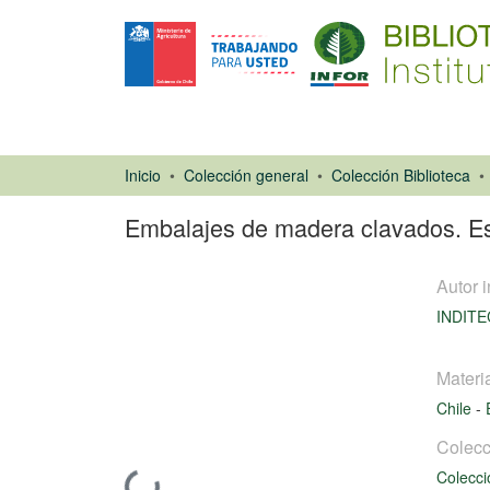
Inicio
Colección general
Colección Biblioteca
Embalajes de madera clavados. Esp
Autor i
INDIT
Materi
Chile
-
Libro
Colecc
Colecci