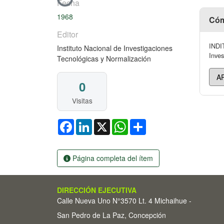
Cargando...
Fecha
1968
Cóm
Editor
INDIT
Instituto Nacional de Investigaciones
Inves
Tecnológicas y Normalización
0
Visitas
Facebook
LinkedIn
X
WhatsApp
Share
Página completa del ítem
DIRECCIÓN EJECUTIVA
Calle Nueva Uno N°3570 Lt. 4 Michaihue -
San Pedro de La Paz, Concepción