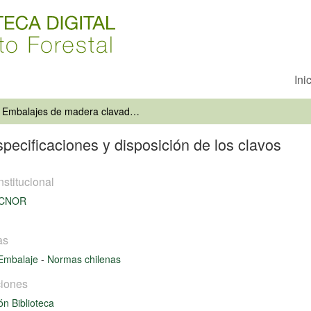
Ini
Embalajes de madera clavados. Especificaciones y disposición de los clavos
ecificaciones y disposición de los clavos
nstitucional
ECNOR
as
Embalaje
-
Normas chilenas
iones
ón Biblioteca