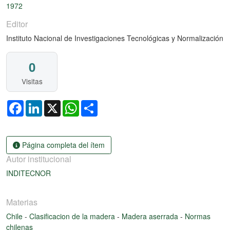
Cargando...
1972
Editor
Instituto Nacional de Investigaciones Tecnológicas y Normalización
0
Visitas
Facebook
LinkedIn
X
WhatsApp
Share
Página completa del ítem
Autor institucional
INDITECNOR
Materias
Chile
-
Clasificacion de la madera
-
Madera aserrada
-
Normas
chilenas