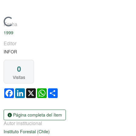
Cargando...
Fecha
1999
Editor
INFOR
0
Visitas
Facebook
LinkedIn
X
WhatsApp
Share
Página completa del ítem
Autor institucional
Instituto Forestal (Chile)